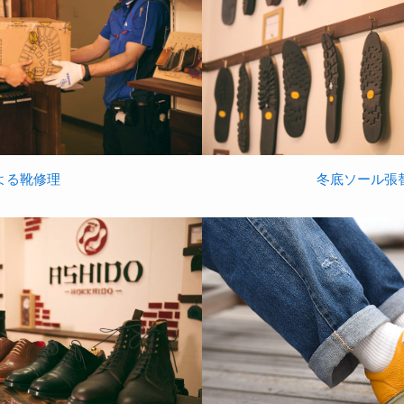
よる靴修理
冬底ソール張