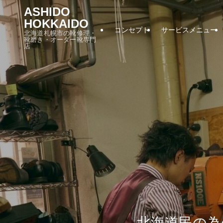
ASHIDO
HOKKAIDO
コンセプト
サービスメニュー
北海道札幌市の靴修理・
靴磨き・オーダー靴専門
店
北海道民の為