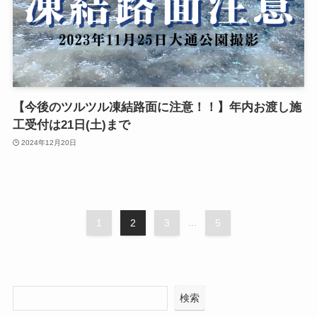
【今後のツルツル凍結路面に注意！！】年内お渡し施
工受付は21日(土)まで
2024年12月20日
1
2
3
...
5
検索