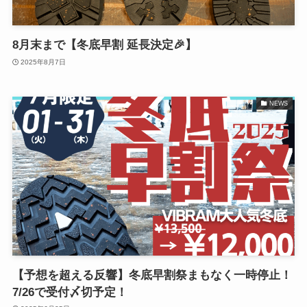
8月末まで【冬底早割 延長決定🎉】
2025年8月7日
NEWS
【予想を超える反響】冬底早割祭まもなく一時停止！
7/26で受付〆切予定！