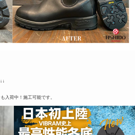
～
↓↓
インも入荷中！施工可能です。